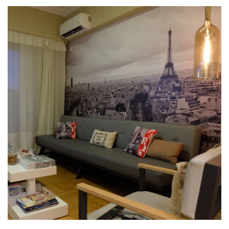
Leaflet
|
©
OpenStreetMap